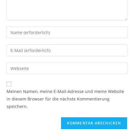
Gib
deinen
Namen
Gib
oder
deine
Benutzernamen
E-
Gib
zum
Mail-
deine
Kommentieren
Adresse
Website-
ein
A
zum
URL
Meinen Namen, meine E-Mail-Adresse und meine Website
l
Kommentieren
ein
in diesem Browser für die nächste Kommentierung
t
ein
(optional)
speichern.
e
r
n
a