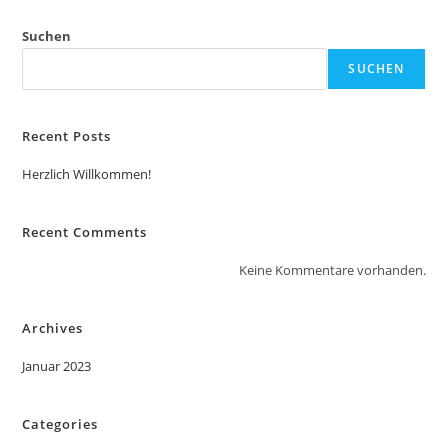
t
i
Suchen
v
SUCHEN
e
:
Recent Posts
Herzlich Willkommen!
Recent Comments
Keine Kommentare vorhanden.
Archives
Januar 2023
Categories