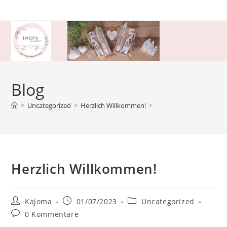
Zum
Inhalt
springen
Blog
>
Uncategorized
>
Herzlich Willkommen!
>
Herzlich Willkommen!
Beitrags-
Beitrag
Beitrags-
Kajoma
01/07/2023
Uncategorized
Autor:
veröffentlicht:
Kategorie:
Beitrags-
0 Kommentare
Kommentare: